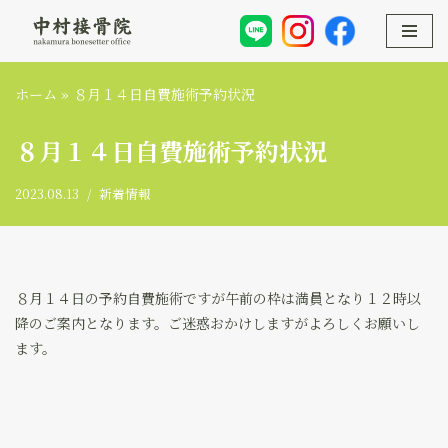
コ
ン
ホーム
»
８月１４日自費施術予約状況
テ
ン
８月１４日自費施術予約状況
ツ
へ
2023.08.13
新着情報
ス
キ
ッ
プ
８月１４日の予約自費施術ですが午前の枠は満員となり１２時以
降のご案内となります。ご迷惑おかけしますがよろしくお願いし
ます。