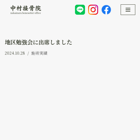
コ
ン
テ
ン
地区勉強会に出席しました
ツ
2024.10.28
施術実績
へ
ス
キ
ッ
プ