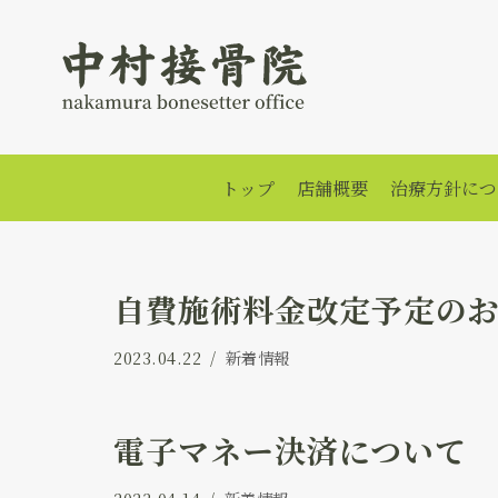
コ
ン
テ
ン
ツ
トップ
店舗概要
治療方針につ
へ
ス
キ
自費施術料金改定予定の
ッ
プ
2023.04.22
新着情報
電子マネー決済について